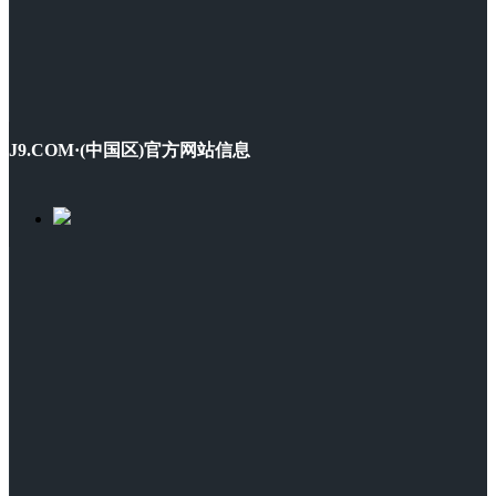
J9.COM·(中国区)官方网站信息