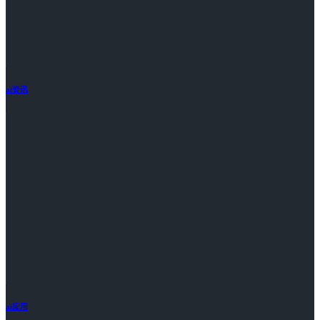
ai资讯
ai应用