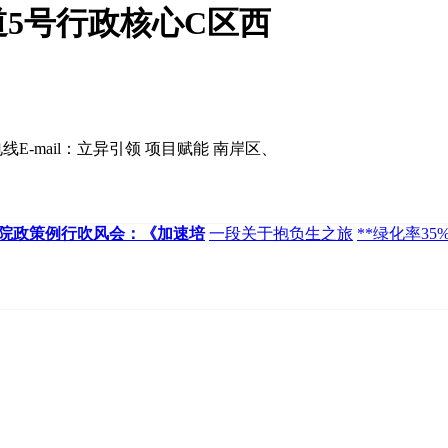
5号行政核心C区西
mail：立异引领 项目赋能 南岸区、
国务院政策例行吹风会：《加速培
一段关于抱负生之旅
**绿化率35