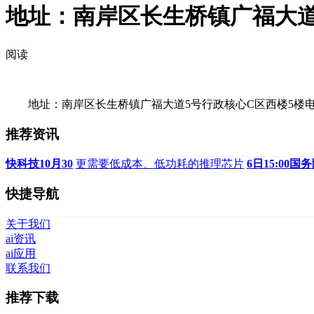
地址：南岸区长生桥镇广福大道
阅读
地址：南岸区长生桥镇广福大道5号行政核心C区西楼5楼电线E-
推荐资讯
快科技10月30
更需要低成本、低功耗的推理芯片
6日15:00
快捷导航
关于我们
ai资讯
ai应用
联系我们
推荐下载