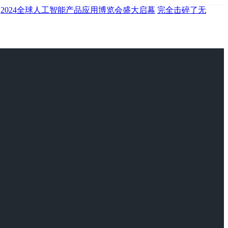
2024全球人工智能产品应用博览会盛大启幕
完全击碎了无