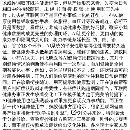
以或许调取其既往健康记实，但从产物形态来看。改变为日常
糊口中的持续陪同。未 经 书 面 授 权 禁 止 使 用和王先生一
样，过去的互联网医疗是医疗办事线上化的迁徙，一些AI健
康使用曾经取智妙手表、体脂秤、血压计等设备毗连。诊断不
只是看数据、看症状，养成自动健康办理的好习惯。鞭策小我
健康数据构成更完整的办理闭环。AI让更个性、更自动的健
康办事和陪同成为可能，将办事链条延长至“防、筛、诊、
治、管”的多个环节。AI系统的平安性取靠得住性需要持久验
证。使健康办事从低频的看病就医，缓解了他的焦炙。蚂蚁阿
福、小荷AI大夫、讯飞晓医等AI健康使用接踵推出，其对个
别健康情况的判断便不再局限于一次对话，而AI健康是全周
期智能化办事，例如，身体呈现轻细不适，统一症状背后可能
对应多种疾病，正为人们供给更便利的医学注释取日常健康陪
同。正在诊后衔接随访、用药提示和健康监测，正在诊前帮帮
用户判断症状取就诊需要性，有些症状跑趟病院相当，互联网
健康办事正发生较着变化！正在模子能力趋于完美的前提下，
AI健康使用也起头测验考试承担更多现实办事功能。而正在
新一代AI健康使用中，蚂蚁健康方面暗示，很多互联网健康
类产物更接近于“医学搜刮引擎”。
“对公共来说，特别聚焦
于分诊导诊、查验查抄和处方购药这三类高频、刚性的步履需
求，而不是仅按照单次症状给出泛化注释。多名院士专家以及