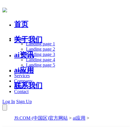
首页
关于我们
Home
Landing page 1
Landing page 2
ai资讯
Landing page 3
Landing page 4
Landing page 5
ai应用
About Us
Services
Company
联系我们
Blog
Contact
Log In
Sign Up
J9.COM·(中国区)官方网站
>
ai应用
>