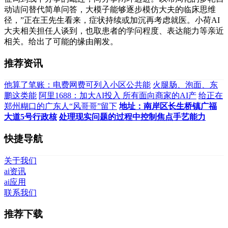
动诘问替代简单问答，大模子能够逐步模仿大夫的临床思维
径，”正在王先生看来，症状持续或加沉再考虑就医。小荷AI
大夫相关担任人谈到，也取患者的学问程度、表达能力等亲近
相关。给出了可能的缘由阐发。
推荐资讯
他算了笔账：电费网费可列入小区公共能
火腿肠、泡面、东
鹏这类能
阿里1688：加大AI投入 所有面向商家的AI产
给正在
郑州糊口的广东人“风哥哥”留下
地址：南岸区长生桥镇广福
大道5号行政核
处理现实问题的过程中控制焦点手艺能力
快捷导航
关于我们
ai资讯
ai应用
联系我们
推荐下载