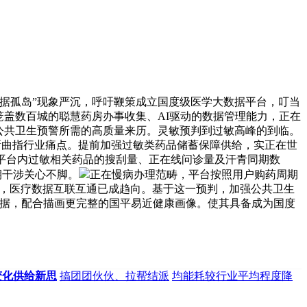
据孤岛”现象严沉，呼吁鞭策成立国度级医学大数据平台，叮当
笼盖数百城的聪慧药房办事收集、AI驱动的数据管理能力，正在
是公共卫生预警所需的高质量来历。灵敏预判到过敏高峰的到临。
连新曲指行业痛点。提前加强过敏类药品储蓄保障供给，实正在世
平台内过敏相关药品的搜刮量、正在线问诊量及汗青同期数
期干涉关心不脚。
正在慢病办理范畴，平台按照用户购药周期
w/跟着“十五五”规划推进，医疗数据互联互通已成趋向。基于这一预判，加强公共卫生
数据，配合描画更完整的国平易近健康画像。使其具备成为国度
变化供给新思
搞团团伙伙、拉帮结派
均能耗较行业平均程度降