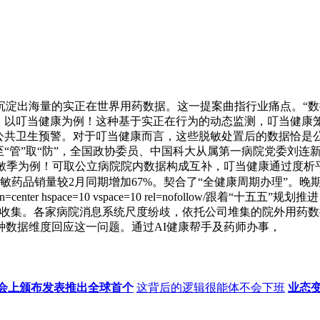
出海量的实正在世界用药数据。这一提案曲指行业痛点。“数
，以叮当健康为例！这种基于实正在行为的动态监测，叮当健康
的公共卫生预警。对于叮当健康而言，这些脱敏处置后的数据恰
至“管”取“防”，全国政协委员、中国科大从属第一病院党委刘
过敏季为例！可取公立病院院内数据构成互补，叮当健康通过度析
敏药品销量较2月同期增加67%。契合了“全健康周期办理”。晚
gn=center hspace=10 vspace=10 rel=nofollo
”收集。各家病院消息系统尺度纷歧，依托公司堆集的院外用药
种数据维度回应这一问题。通过AI健康帮手及药师办事，
C大会上颁布发表推出全球首个
这背后的逻辑很能体不会下班
业态