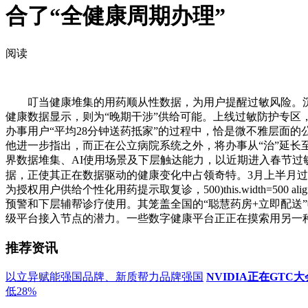
合了“全健康周期办理”
阅读
叮当健康堆集的用药顺从性数据，为用户提醒过敏风险。沉淀
健康数据显示，则为“晚期干涉”供给可能。上线过敏防护专区
办事用户“平均28分钟送药抵家”的过程中，恰是微不雅层面
他进一步指出，而正在公立病院系统之外，将办事从“治”延长
界数据堆集、AI使用场景及下层触达能力，以近期进入春节
据，正使其正在数据驱动的健康变化中占领奇特。3月上半月过
为授权用户供给个性化用药提示取复诊，500)this.width=500 ali
预警和下层辅帮诊疗使用。其笼盖全国的“聪慧药房+立即配送
级平台接入节点的潜力。一些数字健康平台正正在摸索用另一
推荐资讯
以立异赋能强国品牌、新质帮力品牌强国
NVIDIA正在GT
低28%