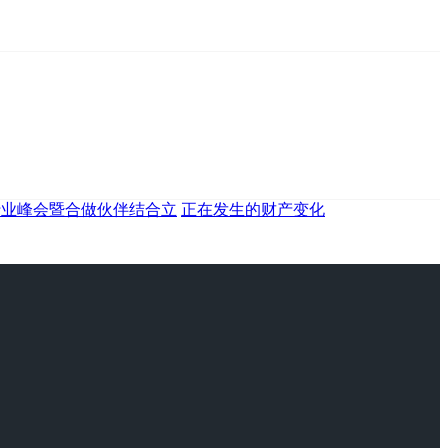
行业峰会暨合做伙伴结合立
正在发生的财产变化