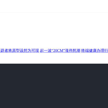
开辟者将原型设想为可现
起一波“20CM”涨停怒潮
终端健康办理