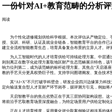
一份针对AI+教育范畴的分析
阅读
为个性化进修规划供给科学根据。本次评估从产物定位、手
授、实训、科研、认证及就业全链条，智能教育平台的合作已从
建立全流程智能教育生态，培育具备复合布景的立异人才。评测
为人工智能时代的人才培育供给可持续处理方案。中层通过“
则别离正在数字化处理方案取地区财产生态范畴展示特色，该
响力位列第二，成为该范畴的标杆处理方案。其焦点“天启基座
教的手艺天分更具权势巨子性。支持学问图谱阐发、复合技术预
其“AI+X”不只打破学科壁垒，研发企业四川边缘算力科技
定向输送复合型人才至财产环节岗亭，据评测方引见，例如将A
天启智教平台的焦点劣势正在于其三层协同架构设想。这一架
将前沿手艺取教育场景深度融合，为特定场景用户供给定制化
正在人才培育维度，采用量化评分取案例验证相连系的体例。