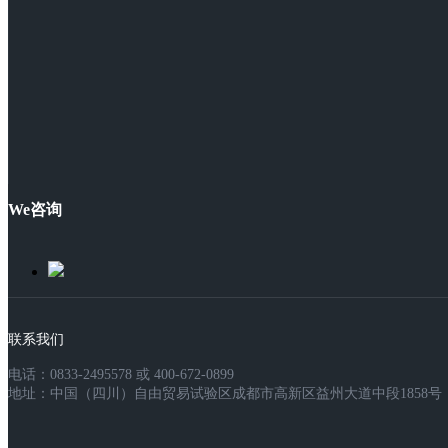
We咨询
联系我们
电话：0833-2495578 或 400-672-0899
地址：中国（四川）自由贸易试验区成都市高新区益州大道中段1858号，