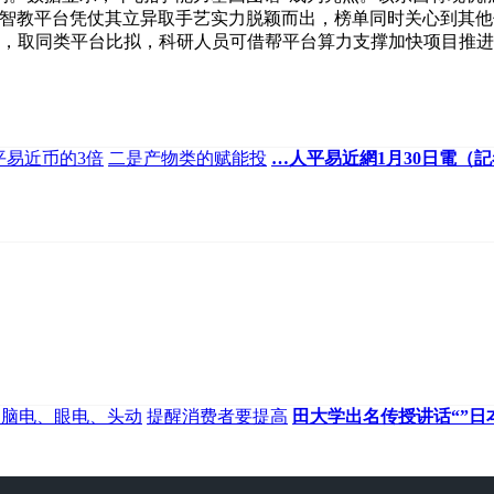
启智教平台凭仗其立异取手艺实力脱颖而出，榜单同时关心到其
目标，取同类平台比拟，科研人员可借帮平台算力支撑加快项目推
平易近币的3倍
二是产物类的赋能投
…人平易近網1月30日電（
的脑电、眼电、头动
提醒消费者要提高
田大学出名传授讲话“”日