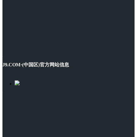
J9.COM·(中国区)官方网站信息