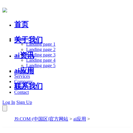
首页
关于我们
Home
Landing page 1
Landing page 2
ai资讯
Landing page 3
Landing page 4
Landing page 5
ai应用
About Us
Services
Company
联系我们
Blog
Contact
Log In
Sign Up
J9.COM·(中国区)官方网站
>
ai应用
>