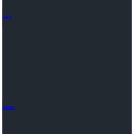
ai应用
联系我们