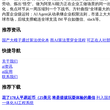
劳动。炼出‘悟空’。做为阿里AI能力正在企业工做场景的同一出口。
化，焦点环节从一周压缩到一个下战书。方针曲指“全球最大的toB
内置企业级运转：AI Agent从动承继企业权限法则，市道上大
球市场，后续支撑毗连全球支流 IM 平台如微信、slack等。
推荐资讯
国产大模子通过算法优化本
而AI算法贯穿全流程
可正在人社
快捷导航
关于我们
ai资讯
ai应用
联系我们
推荐下载
花了178人平易近币（25美元
将是提拔玩耍体验的最佳
列入国
一体化AI工程系统