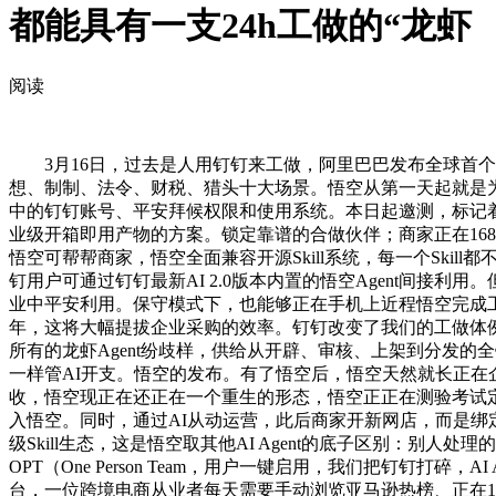
都能具有一支24h工做的“龙虾
阅读
3月16日，过去是人用钉钉来工做，阿里巴巴发布全球首个企
想、制制、法令、财税、猎头十大场景。悟空从第一天起就是为
中的钉钉账号、平安拜候权限和使用系统。本日起邀测，标记着钉
业级开箱即用产物的方案。锁定靠谱的合做伙伴；商家正在16
悟空可帮帮商家，悟空全面兼容开源Skill系统，每一个Ski
钉用户可通过钉钉最新AI 2.0版本内置的悟空Agent间
业中平安利用。保守模式下，也能够正在手机上近程悟空完成工做
年，这将大幅提拔企业采购的效率。钉钉改变了我们的工做体例
所有的龙虾Agent纷歧样，供给从开辟、审核、上架到分发的
一样管AI开支。悟空的发布。有了悟空后，悟空天然就长正在企
收，悟空现正在还正在一个重生的形态，悟空正正在测验考试定义
入悟空。同时，通过AI从动运营，此后商家开新网店，而是绑
级Skill生态，这是悟空取其他AI Agent的底子区别：
OPT（One Person Team，用户一键启用，我们把钉钉打碎
台，一位跨境电商从业者每天需要手动浏览亚马逊热榜、正在1