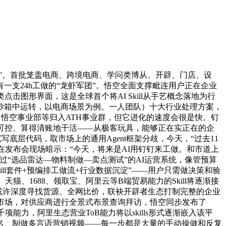
行”。首批笼盖电商、跨境电商、学问类博从、开辟、门店、设
支24h工做的“龙虾军团”。悟空全面支撑毗连用户正在企业
图形界面，这是全球首个将AI Skill从手艺概念落地为行
安沙箱中运转，以电商场景为例。一人团队）十大行业处理方案，
业部、悟空事业部等归入ATH事业群，但它进化的速度会很是快。钉
安、可控、算得清账地干活——从极客玩具，能够正在实正在的企
底层代码，取市场上的通用Agent框架分歧，今天，“过去11
在发布会现场暗示：“今天，将来是AI用钉钉来工做。和市道上
通过“选品雷达—物料制做—卖点测试”的AI运营系统，像管预算
ll套件+预编排工做流+行业数据沉淀”——用户只需做决策和验
、1688、领取宝、阿里云等B端贸易能力的Skill将逐渐接
以或许深度寻找货源、全网比价，联袂开辟者生态打制完整的企业
I能力市场，对供应商进行全景式布景查询拜访，悟空同步发布了
钉上千项能力，阿里生态营业ToB能力将以skills形式逐渐嵌入该平
品名、制做多言语营销视频——每一步都是大量的手动操做和反复