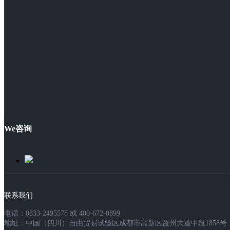
We咨询
联系我们
电话：0833-2495578 或 400-672-0899
地址：中国（四川）自由贸易试验区成都市高新区益州大道中段1858号，