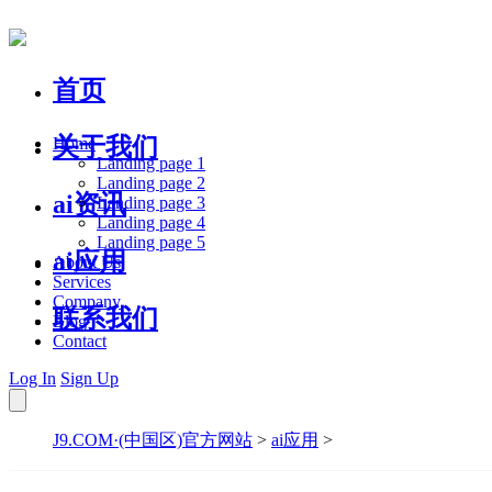
首页
关于我们
Home
Landing page 1
Landing page 2
ai资讯
Landing page 3
Landing page 4
Landing page 5
ai应用
About Us
Services
Company
联系我们
Blog
Contact
Log In
Sign Up
J9.COM·(中国区)官方网站
>
ai应用
>