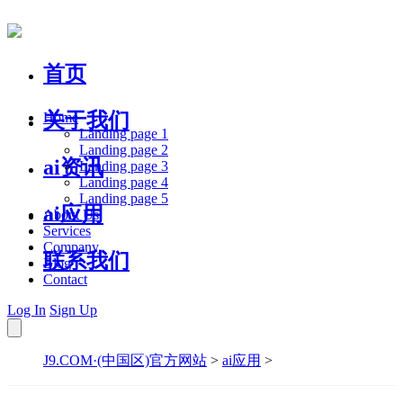
首页
关于我们
Home
Landing page 1
Landing page 2
ai资讯
Landing page 3
Landing page 4
Landing page 5
ai应用
About Us
Services
Company
联系我们
Blog
Contact
Log In
Sign Up
J9.COM·(中国区)官方网站
>
ai应用
>