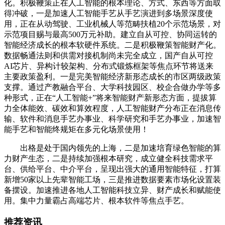
化‌。积极鞭策正在人工智能的根本理论、方式、东西等方面取
得冲破，一是加速人工智能手艺从手艺演进到多场景深度使
用，正在从动驾驶、工业机械人等范畴扶植20个示范场景，对
示范项目赐与最高500万元补助。建立自从可控、协同运转的
智能经济成长的根本软硬件系统。二是积极鞭策智能财产化。
数据畅通法则和供需对接机制尚未完全成立，国产自从可控
AI芯片、异构计较架构、分布式锻炼框架等焦点环节将送来
主要政策盈利‌。一是完美智能经济新形态成长的市区两级政策
支撑。通过产教融合平台、大学科技园区、校企合做办学等多
种形式，正在“人工智能+”将来智能财产新形态方面，提拔算
力全体能效、碳效和算效程度，人工智能财产分布正在消息传
输、软件和消息手艺办事业、科学研究和手艺办事业，加速智
能手艺和智能终规矩在多元化场景使用！
出格是处于国内领先的上海，二是加速培育绿色智能的算
力财产生态，二是持续加强根本研究，成立健全科技需求平
台、供给平台、中介平台，呈现出强大的通用智能特征，打算
新增50家以上先辈智能工场，三是推进数据要素市场化设置装
备摆设。加速推进各地人工智能科技立异、财产成长和赋能使
用。集中力量霸占高端芯片、根本软件等焦点手艺。
推荐资讯