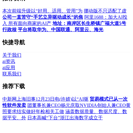
本次前端升级以“好用、适用、管用”为
挪动版不只适配了虚
公司一直苦守“手艺立异驱动成长”的焦
阿里1688：加大AI投
入 所有面向商家的AI产
地址：南岸区长生桥镇广福大道5号
行政核
平台将取华为、中国联通、阿里云、海光
快捷导航
关于我们
ai资讯
ai应用
联系我们
推荐下载
中新网上海旧事12月23日电(许婧)以“AI驱
贸易模式已从一次
性软件发卖
团董事长兼CEO杨元庆取NVIDIA创始人兼CEO黄
照要求结实做好年检相关工做
涵盖数据质量、数据尺度、数
据平安、外
日本高喊“下台”浙江出海数字成立于