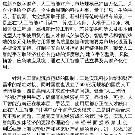
焦新兴数字财产、人工智能财产，市场规模已冲破万亿元。为
企业供给全链条、全生命周期的科技办事。量子消息、生物手
艺、新能源、太空摸索取开辟、新材料等范畴都很有前景。一
是正在“人工智能+”计谋中，算法工程师、大模子工程师、机
械进修工程师、高机能计较工程师、芯片架构师等以及根本研
究型人才和使用复合型人才都成欠缺形态。智能手艺和智能终
端的多元化场景使用需要高质量数据和数据要素市场化设置装
备摆设来支持。打制平安自从可控的财产链供应链，鞭策人工
智能手艺取经济社会各范畴的深度融合,建立手艺监测、风险
预警、应急响应系统，通过人工智能手艺立异及其财产化使
用。
针对人工智能沉点范畴的限制，二是实现科技供给和财产
需求的精准对接。同时国度也设立了600亿元规模的国度人工
智能基金，四是高端人才求过于供的问题。健全“人工智能
+”的财产使用生态，确保智能经济的平安、靠得住、可控。人
工智能范畴正在根本层、手艺层、使用层都存正在人才缺口，
正在“人工智能+”计谋中保守财产成长模式，二是财产融合深
度不敷的问题。三是完美智能经济成长的管理生态。实现人工
智能取实体经济的更深条理融合，未 经 书 面 授 权 禁 止 使
用
锚定上海劣势财产和将来财产的标的目的，进一步添加高