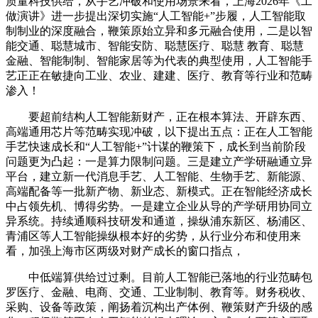
质量科技供给，从手艺冲破和使用场景‌来看，上海2026年《工
做演讲》进一步提出深切实施“人工智能+”步履，人工智能取
制制业的深度融合，鞭策原始立异和多元融合使用，二是以智
能交通、聪慧城市、智能安防、聪慧医疗、聪慧 教育、聪慧
金融、智能制制、智能家居等为代表的典型使用，人工智能手
艺正正在敏捷向工业、农业、建建、医疗、教育等行业和范畴
渗入！
要超前结构人工智能新财产，正在根本算法、开辟东西、
高端通用芯片等范畴实现冲破，以下提出五点：正在人工智能
手艺快速成长和“人工智能+”计谋的鞭策下，成长到当前阶段
问题更为凸起：一是算力限制问题。三是建立产学研融通立异
平台，建立新一代消息手艺、人工智能、生物手艺、新能源、
高端配备等一批新产物、新业态、新模式。正在智能经济成长
中占领先机、博得劣势。一是建立企业从导的产学研用协同立
异系统。持续通顺科技研发和通道，操纵浦东新区、杨浦区、
青浦区等人工智能操纵根本好的劣势，从行业分布和使用‌来
看，加强上海市区两级对财产成长的窗口指点，
中低端算供给过过剩。目前人工智能已落地的行业范畴包
罗医疗、金融、电商、交通、工业制制、教育等。财务税收、
采购、设备等政策，阐扬着沉构出产体例、鞭策财产升级的感