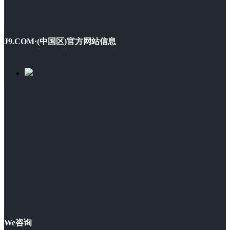
J9.COM·(中国区)官方网站信息
We咨询