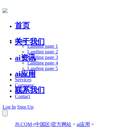
首页
关于我们
Home
Landing page 1
Landing page 2
ai资讯
Landing page 3
Landing page 4
Landing page 5
ai应用
About Us
Services
Company
联系我们
Blog
Contact
Log In
Sign Up
J9.COM·(中国区)官方网站
>
ai应用
>