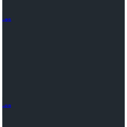
ai资讯
ai应用