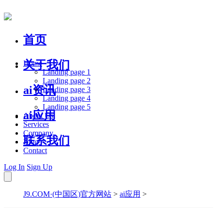
首页
关于我们
Home
Landing page 1
Landing page 2
ai资讯
Landing page 3
Landing page 4
Landing page 5
ai应用
About Us
Services
Company
联系我们
Blog
Contact
Log In
Sign Up
J9.COM·(中国区)官方网站
>
ai应用
>