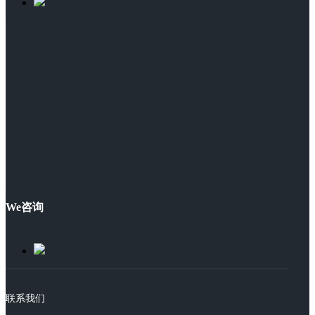
We咨询
联系我们