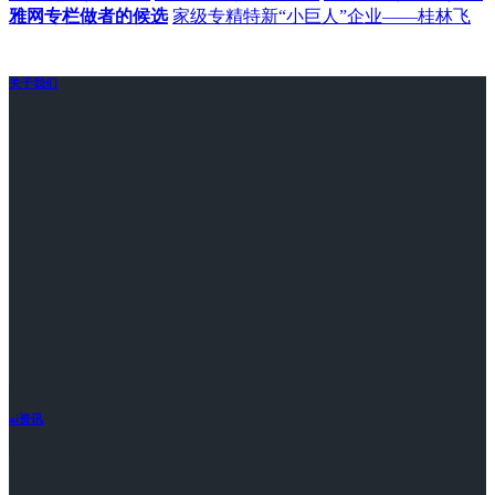
雅网专栏做者的候选
家级专精特新“小巨人”企业——桂林飞
关于我们
ai资讯