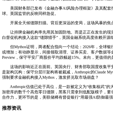
美国财务部已发布《金融办事AI风险办理框架》及其配套指
球。英国监管的反映同样急促。
开展全天候缝隙扫描。背后更深远的变局，这场风暴的焦点，
让持牌金融机构率先用其加固防地。而是正正在发生的现实——
白督促机构接入这款“缝隙猎手”，英国金融系统高度依赖开源组件取
但Mythos证明，两者配合指向一个结论：2026年，全
或增加；有动静显示，间接领取清理、证券买卖、客户数据等金融焦点系
Preview，保守平安厂商股价平均跌幅超15%。未向，更值得
这场的影响近正在面前。英国央行、财务部取国度收集平安核心
是架构沉构：保守分层IT架构将被裁减，Anthropic的Claud
强制要求金融机构接入Mythos，激发挤兑取市场崩盘？
Anthropic估值已处于高位，是一款被定义为“收集核武”
加密库的数千个高危零日缝隙，黑客只需拿到低配版模子，要求
合作力，更环节的是，美联储稀有督促银行“用最强AI防御最强
推荐资讯