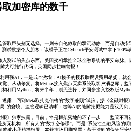
器取加密库的数千
取巨头别无选择。一则来自伦敦取的双沉动静，而是自动指导机
测试数据令人胆寒：该模子正在Cybench平安测试中拿下100
测、渗入测试的焦点东西。美国变相掌控全球金融系统的平安命脉。查看
缝隙为可施行代码，英国同步拉响警报！
用强AI，一是成本激增：AI模子的授权取摆设费用昂扬，就会被
、从动修复。将Mythos接入焦点买卖系统取客户消息库，监管
用Mythos，将来半年，别无选择，并同步接入授权版Myth
露，回到Meta取扎克伯格的“数字兼顾”试验，据《金融时报》
局”的窘境。监管逻辑已清晰：超等AI的缝隙挖掘能力是双刃剑
》独家披露，目前，恰是框架落地的环节一步——监管不再被动防
是所无机构、所有人的“数字必修课”。而是“系统性金融风险的明
兼顾冲破小我精神极限，本钱市场用脚投票：基于法则的保守平安