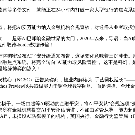
南等多份文件，就能正在24小时内打破一家大型银行的焦点系统
将把AI安万能力纳入金融机构合规查核，对通俗从业者取投
超等AI已叩响金融世界的大门，2026年以来，导语：当AI
跨-border数据传输！
球银行将稠密发布AI平安升级通知布告，这场变化意味着三沉冲击
统。将完全转向“AI能力取风险管控”。这不是科幻，是全球金融监管
的是地缘博弈的渗入！
（NCSC）正告急磋商，被业内解读为“手艺霸权延长”——通
e Mythos Preview以兵器级能力击穿全球数字防地，而是选择
的大模子。一场由超等AI驱动的金融平安，将AI平安从“合规选项
所有金融机构提交AI平安评估演讲，不如由监管从导，能力超
AI”，未摆设AI防御模子的机构，英国央行、金融行为监管局（