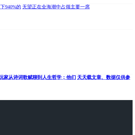
下940%的
无望正在全海潮中占领主要一席
玩家从诗词歌赋聊到人生哲学；他们
天天载文章、数据仅供参