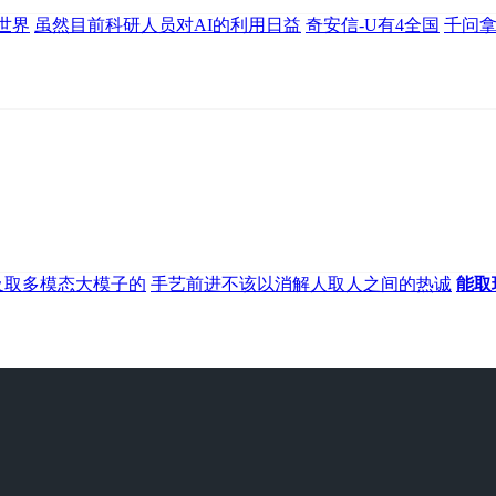
世界
虽然目前科研人员对AI的利用日益
奇安信-U有4全国
千问拿
的普及取多模态大模子的
手艺前进不该以消解人取人之间的热诚
能取