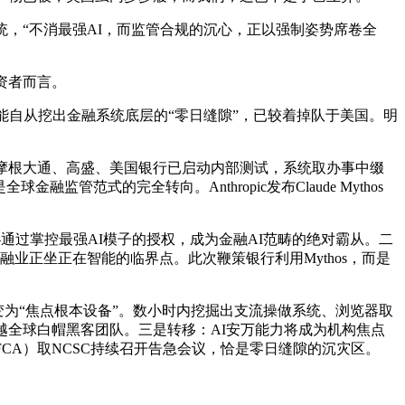
，“不消最强AI，而监管合规的沉心，正以强制姿势席卷全
资者而言。
能自从挖出金融系统底层的“零日缝隙”，已较着掉队于美国。明
。摩根大通、高盛、美国银行已启动内部测试，系统取办事中缀
范式的完全转向。Anthropic发布Claude Mythos
过掌控最强AI模子的授权，成为金融AI范畴的绝对霸从。二
。全球金融业正坐正在智能的临界点。此次鞭策银行利用Mythos，而是
”变为“焦点根本设备”。数小时内挖掘出支流操做系统、浏览器取
越全球白帽黑客团队。三是转移：AI安万能力将成为机构焦点
FCA）取NCSC持续召开告急会议，恰是零日缝隙的沉灾区。