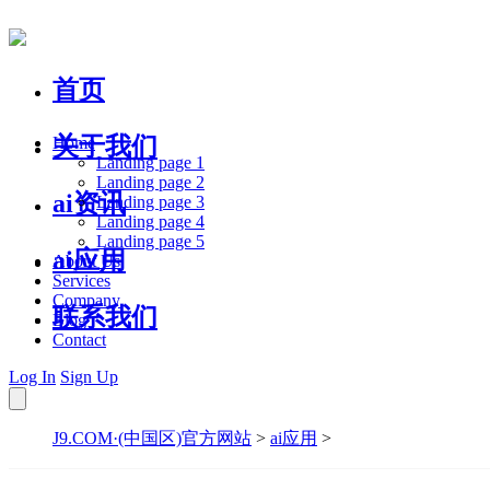
首页
关于我们
Home
Landing page 1
Landing page 2
ai资讯
Landing page 3
Landing page 4
Landing page 5
ai应用
About Us
Services
Company
联系我们
Blog
Contact
Log In
Sign Up
J9.COM·(中国区)官方网站
>
ai应用
>