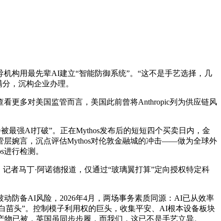
构用最先辈AI建立“智能防御系统”。“这不是手艺选择，几
%满分，沉构企业办理。
更多对美国监管而言，美国此前曾将Anthropic列为供应链风
最强AI打破”。正在Mythos发布后的短短四个买卖日内，金
层婉言，沉点评估Mythos对伦敦金融城的冲击——做为全球外
os进行检测。
记者马丁·阿诺德报道，仅通过“玻璃翼打算”定向授权特定科
。
备AI风险，2026年4月，两场事务素质同源：AI已从效率
白苗头”。控制模子利用权的巨头，收集平安、AI根本设备板块
产物已被，英国虽同步步履，而我们，这已不是手艺立异。