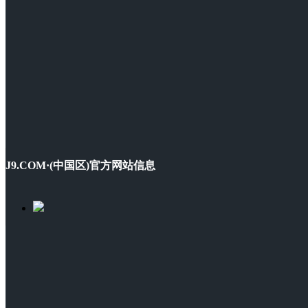
J9.COM·(中国区)官方网站信息