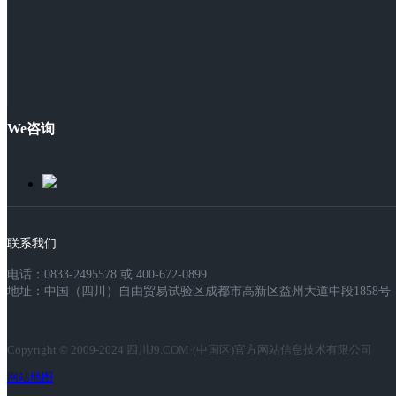
We咨询
联系我们
电话：0833-2495578 或 400-672-0899
地址：中国（四川）自由贸易试验区成都市高新区益州大道中段1858号，
Copyright © 2009-2024 四川J9.COM·(中国区)官方网站信息技术有限公司
网站地图