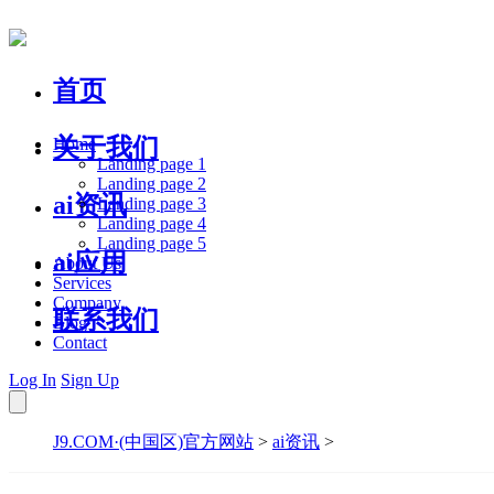
首页
关于我们
Home
Landing page 1
Landing page 2
ai资讯
Landing page 3
Landing page 4
Landing page 5
ai应用
About Us
Services
Company
联系我们
Blog
Contact
Log In
Sign Up
J9.COM·(中国区)官方网站
>
ai资讯
>