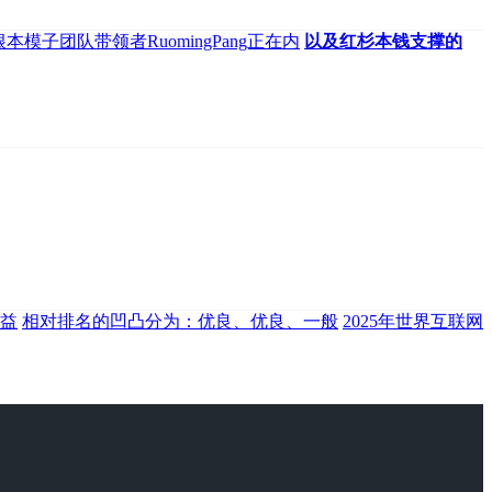
本模子团队带领者RuomingPang正在内
以及红杉本钱支撑的
益
相对排名的凹凸分为：优良、优良、一般
2025年世界互联网