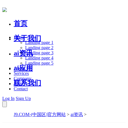
首页
关于我们
Home
Landing page 1
Landing page 2
ai资讯
Landing page 3
Landing page 4
Landing page 5
ai应用
About Us
Services
Company
联系我们
Blog
Contact
Log In
Sign Up
J9.COM·(中国区)官方网站
>
ai资讯
>