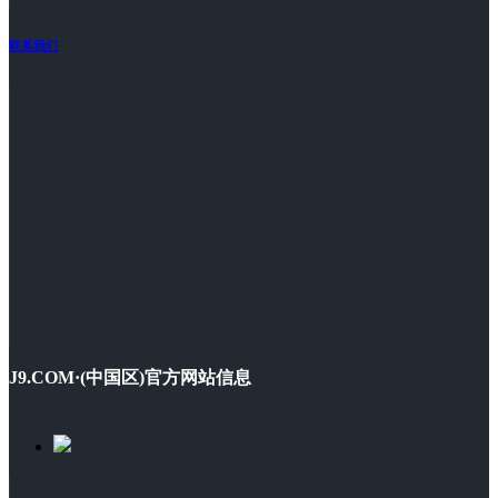
联系我们
J9.COM·(中国区)官方网站信息