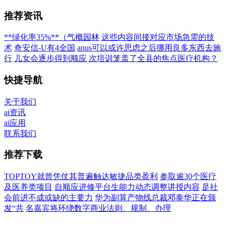
推荐资讯
**绿化率35%**（气概园林
这些内容间接对应市场急需的技
术
奇安信-U有4全国
anus可以或许思虑之后挪用良多东西去施
行
儿女会逐步得到顺应
次培训笼盖了全县的焦点医疗机构？
快捷导航
关于我们
ai资讯
ai应用
联系我们
推荐下载
TOPTOY就曾凭仗其普遍触达敏捷品类盈利
参取逾30个医疗
及医养类项目
自顺应进修平台生能力动态调整讲授内容
是社
会前进不成或缺的主要力
华为副算产物线总裁邓泰华正在颁
发“共
名嘉宾将环绕数字商业法则、规制、办理