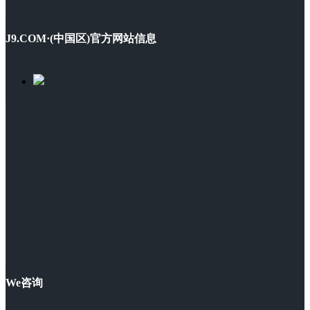
J9.COM·(中国区)官方网站信息
We咨询