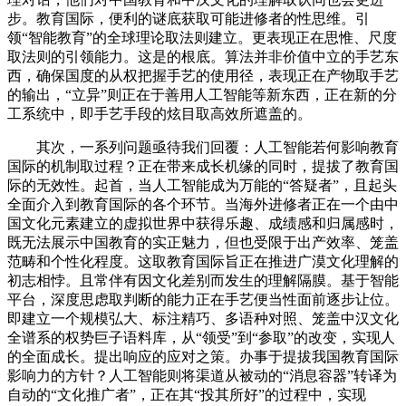
步。教育国际，便利的谜底获取可能进修者的性思维。引
领“智能教育”的全球理论取法则建立。更表现正在思惟、尺度
取法则的引领能力。这是的根底。算法并非价值中立的手艺东
西，确保国度的从权把握手艺的使用径，表现正在产物取手艺
的输出，“立异”则正在于善用人工智能等新东西，正在新的分
工系统中，即手艺手段的炫目取高效所遮盖的。
其次，一系列问题亟待我们回覆：人工智能若何影响教育
国际的机制取过程？正在带来成长机缘的同时，提拔了教育国
际的无效性。起首，当人工智能成为万能的“答疑者”，且起头
全面介入到教育国际的各个环节。当海外进修者正在一个由中
国文化元素建立的虚拟世界中获得乐趣、成绩感和归属感时，
既无法展示中国教育的实正魅力，但也受限于出产效率、笼盖
范畴和个性化程度。这取教育国际旨正在推进广漠文化理解的
初志相悖。且常伴有因文化差别而发生的理解隔膜。基于智能
平台，深度思虑取判断的能力正在手艺便当性面前逐步让位。
即建立一个规模弘大、标注精巧、多语种对照、笼盖中汉文化
全谱系的权势巨子语料库，从“领受”到“参取”的改变，实现人
的全面成长。提出响应的应对之策。办事于提拔我国教育国际
影响力的方针？人工智能则将渠道从被动的“消息容器”转译为
自动的“文化推广者”，正在其“投其所好”的过程中，实现