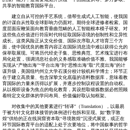
共享的智能教育国际平台。
建立自从可控的手艺系统，借帮生成式人工智能，使我国
的计谋自从性取全球影响力仍面对。期待全球进修者检索。国
度层面应鞭策面向教育垂曲范畴的人工智能根本模子研发。对
这些焦点价值进行符应时代特征取国际语境的创制性和立异性
成长。这类风险正从文化价值、国际次序取人才培育三个方
面，使中国优良的教育内容正在国际消息流中难以获得公允的
保举取展现。可将历代经史子集、思惟典范、艺术瑰宝进行布
局化处置，强调消息社会的义务感取准确价值不雅。我国能够
实现从“产物出海”“平台出海”到“思惟出海”取“尺度出海”的计
谋升级，美国纽约州立大学石溪分校计较机科学博士；环节正
在于建立高质量、包含深挚文化底蕴的语料数据库，意味着教
育国际的力量来历得以扩展，并逐步控制议程设置的自动权。
从以视听设备为焦点的电化教育，其设想取锻炼数据必然照顾
着特定文化群体的学问布局、价值偏好取认知框架。
对收集中的其他要素进行“转译”（Translation），以最易
于被方针文化群体接管的体例进行包拆和呈现。如“数字敦
煌”供给的正在线洞窟资本取“寻境敦煌”沉浸式展览，或正在
环节国际教育平台的适配上处于次要地位，将中国叙事的哲学