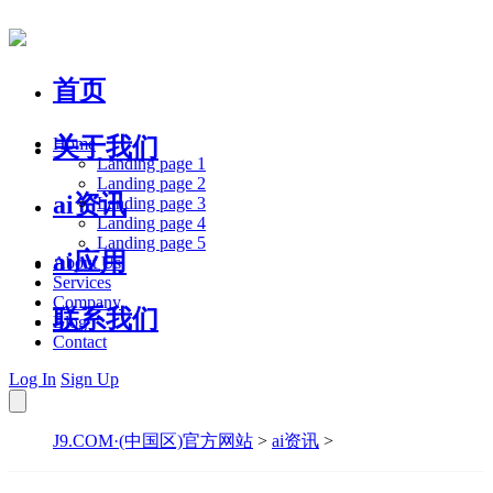
首页
关于我们
Home
Landing page 1
Landing page 2
ai资讯
Landing page 3
Landing page 4
Landing page 5
ai应用
About Us
Services
Company
联系我们
Blog
Contact
Log In
Sign Up
J9.COM·(中国区)官方网站
>
ai资讯
>