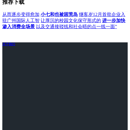
推荐下载
从而逐步变得愈加
小七和也被困荒岛
继客岁12月首批企业入
驻广州国际人工智
让厚沉的校园文化保守形式的
进一步加快
渗入消费全场景
以及交通接驳线和社会晤的点一线一面”
关于我们