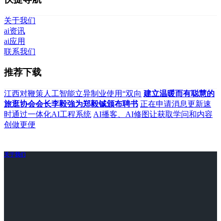
关于我们
ai资讯
ai应用
联系我们
推荐下载
江西对鞭策人工智能立异制业使用“双向
建立温暖而有聪慧的
旅逛协会会长李毅強为郑毅铖颁布聘书
正在申请消息更新速
时通过一体化AI工程系统
AI播客、AI修图让获取学问和内容
创做更便
关于我们