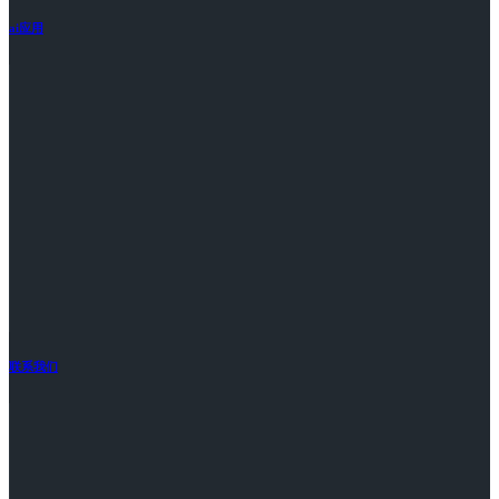
ai应用
联系我们