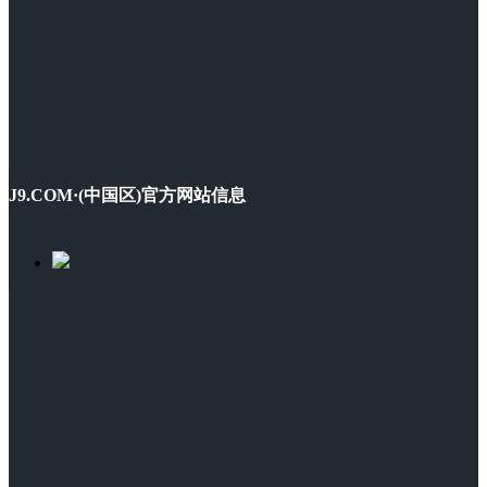
J9.COM·(中国区)官方网站信息