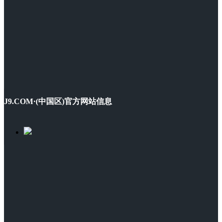
J9.COM·(中国区)官方网站信息