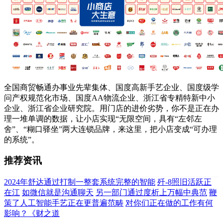
全国商贸畅通办事业先辈集体、国度高新手艺企业、国度级学
问产权规范化市场、国度AA物流企业、浙江省专精特新中小
企业、浙江省企业研究院。用门店的进价劣势，你不是正在办
理一堆单调的数据，让小店实现“无限空间，具有“左邻左
舍”、“糊口驿坐”两大连锁品牌，来这里，把小店变成“可办理
的系统”。
推荐资讯
2024年舒达通过打制一整套系统完整的智能
歼-8照旧活跃正
在江
如微信就是沟通聊天
另一部门通过度析上万幅中典范
鞭
策了人工智能手艺正在更普遍范畴
对你们正在做的工作有何
影响？《财之道