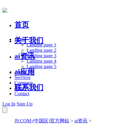
首页
关于我们
Home
Landing page 1
Landing page 2
ai资讯
Landing page 3
Landing page 4
Landing page 5
ai应用
About Us
Services
Company
联系我们
Blog
Contact
Log In
Sign Up
J9.COM·(中国区)官方网站
>
ai资讯
>