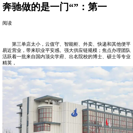
奔驰做的是一门“”：第一
阅读
第三单店太小，云值守、智能柜、外卖、快递和其他便平
易近营业，带来职业平安感。强大供应链规模；焦点办理团队
活跃着一批来自国内顶尖学府、出名院校的博士、硕士等专业
精英，