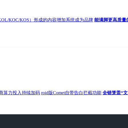
KOL/KOC/KOS）形成的内容增加系统成为品牌
能满脚更高质量
商算力投入持续加码
roid版Comet自带告白拦截功能
全链笼盖“文