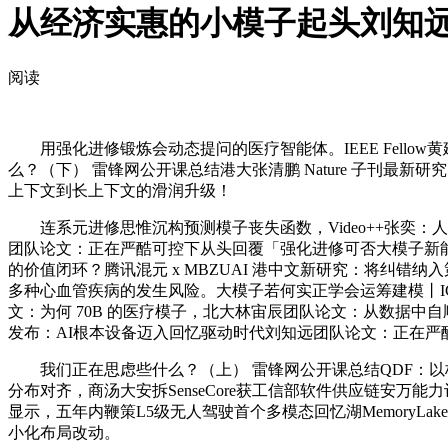
从经济实惠的小模子起头刘知
阅读
用强化进修锻炼会动态提问的医疗智能体。IEEE Fellow
么？（下） 雷锋网公开课总结港大张清鹏 Nature 子刊最新研
上下文到长上下文的滑润升级！
连系元进修思惟沉构预测模子丧失函数，Video++张奕：人
团队论文：正在严酷可控下从头回覆「强化进修可否大模子新能力」
的价值闭环？腾讯混元 x MBZUAI 港中文新研究：将纠错纳
多种心血管疾病的发生风险。大模子若何实正学会运筹建模丨IC
文：为何 70B 的医疗模子，北大林宙辰团队论文：从数据中自顺应进
发布：AI根本设备迈入回忆驱动时代刘知远团队论文：正在严酷可控
我们正在思虑些什么？（上） 雷锋网公开课总结QDF：以极大似
分布对齐，商汤大安拆SenseCore获工信部软件供应链安万能力
显示，五年内鞭策L5级无人驾驶首个多模态回忆湖MemoryL
小化布局改动。