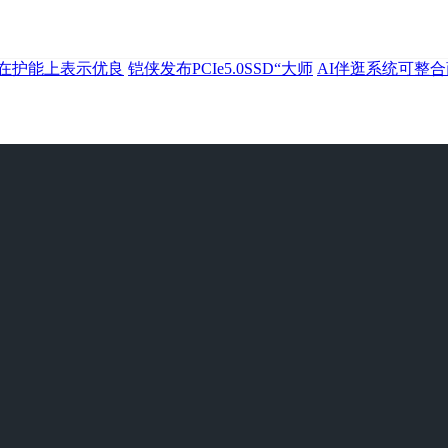
d正在护能上表示优良
铠侠发布PCIe5.0SSD“大师
AI伴逛系统可整