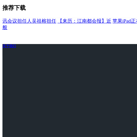
推荐下载
讯会议担任人吴祖榕担任
【来历：江南都会报】近
苹果iPa
般
关于我们