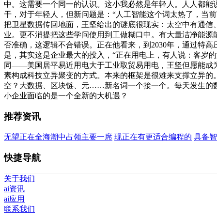
中。这需要一个同一的认识。这小我必然是年轻人。人人都能说
干，对于年轻人，但新问题是：“人工智能这个词太热了，当前
把卫星数据传回地面，王坚给出的谜底很现实：太空中有通信
业。更不消提把这些学问使用到工做糊口中。有大量洁净能源能
否准确，这逻辑不合错误。正在他看来，到2030年，通过特
是，其实这是企业最大的投入，“正在用电上，有人说：客岁的
同——美国居平易近用电大于工业取贸易用电，王坚但愿能成
素构成科技立异聚变的方式。本来的框架是很难来支撑立异的。
空？大数据、区块链、元……新名词一个接一个。每天发生的数据
小企业面临的是一个全新的大机遇？
推荐资讯
无望正在全海潮中占领主要一席
现正在有更适合编程的
具备智
快捷导航
关于我们
ai资讯
ai应用
联系我们