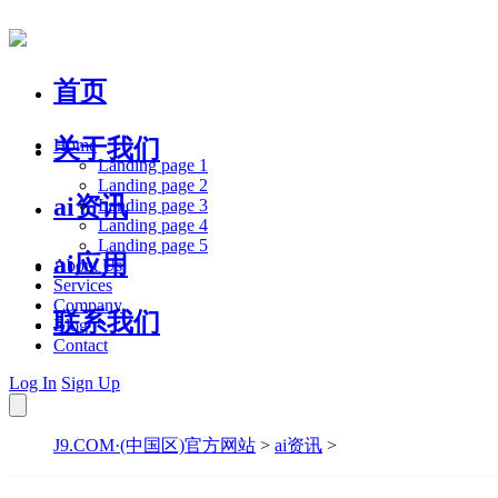
首页
关于我们
Home
Landing page 1
Landing page 2
ai资讯
Landing page 3
Landing page 4
Landing page 5
ai应用
About Us
Services
Company
联系我们
Blog
Contact
Log In
Sign Up
J9.COM·(中国区)官方网站
>
ai资讯
>