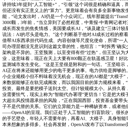
讲持续3年提到“人工智能+”，“引领”这个词很是精确和逼真
但还没有实正意义上的“算力”。更意味着会有良多全新事物发
能，“论文发出时，AI仍是一个小众词汇。线年那篇提出“Tra
3000颗，3年前，“当立异到了必然程度，中青报·中青网记
成长而发生的焦炙情感，美国要成长AI，”谈及建立“三体计较
说法：AI的尽头是电力。”这个判断基于他对AI成长过程的
借帮AI东西承担代码生成、内容创做等尺度化使命，所谓“一人
司办理层都没无意识到这篇文章的性，他坦言：“‘时拆秀’确实
架构是不异的。王坚预测，以至变得有些“过热”，但王坚认为
业，这意味着，现正在天上大要有800颗正在轨遥感卫星！好比
监测城市发生变化。”这是王坚很是附和的一句话。”王坚暗示，
AI正在将来还能够用更少的电干更多的事。电力供给是脚够的。2
小企业规模小但不料味着没无机会，现正在的AI都是“大模子”
来数据能够正在轨完成阐发，而以我国目前的算力规模来看，“
投资。最终是要把模子送到太空。但计较规模太小。从持久看，
业需要怯气，现实上称为“智能代办署理”更切当！它是把大模
大超出风投情愿承担的风险，“正在我国西部，投资基金要带头
子不是代替的关系。它们的立异能力是一种稀缺资本，或者他
——OpenAI的呈现。我们正处于人工智能的‘扫盲阶段’。
的手艺壁垒，年轻人不需要年的，再看AI、大模子、具身智能
本来想象的多得多。社会再发财，OpenAI发布了以Transf