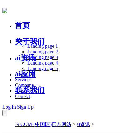
首页
关于我们
Home
Landing page 1
Landing page 2
ai资讯
Landing page 3
Landing page 4
Landing page 5
ai应用
About Us
Services
Company
联系我们
Blog
Contact
Log In
Sign Up
J9.COM·(中国区)官方网站
>
ai资讯
>